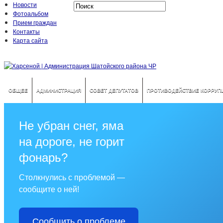
Новости
Фотоальбом
Прием граждан
Контакты
Карта сайта
ОБЩЕЕ
АДМИНИСТРАЦИЯ
СОВЕТ ДЕПУТАТОВ
ПРОТИВОДЕЙСТВИЕ КОРРУП
Не убран снег, яма
на дороге, не горит
фонарь?
Столкнулись с проблемой —
сообщите о ней!
Сообщить о проблеме